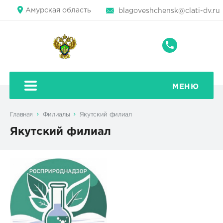
Амурская область
blagoveshchensk@clati-dv.ru
+7
(4162)
59-
39-
МЕНЮ
87
Главная
Филиалы
Якутский филиал
Якутский филиал