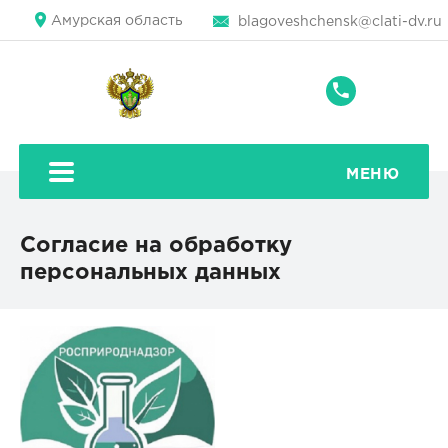
Амурская область
blagoveshchensk@clati-dv.ru
+7
(4162)
59-
39-
МЕНЮ
87
Согласие на обработку
персональных данных